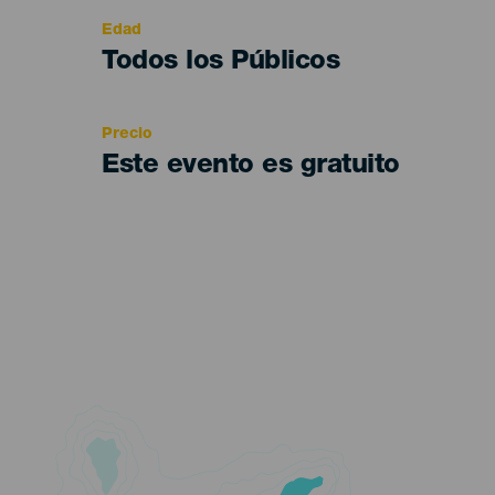
evento
Edad
Edad
Todos los Públicos
Recomendada
Precio
Este evento es gratuito