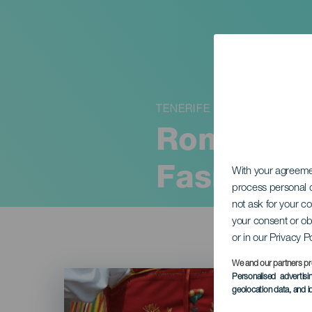
TENERIFE
Romería d
Fasnia
With your agreem
process personal d
not ask for your c
your consent or ob
or in our Privacy P
We and our partners pr
Imagen
Personalised advertis
Listado
geolocation data, and i