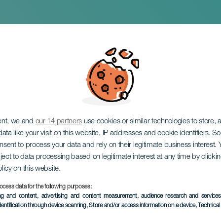
e San Isidro Labrad
ent, we and
our 14 partners
use cookies or similar technologies to store,
ata like your visit on this website, IP addresses and cookie identifiers. 
onsent to process your data and rely on their legitimate business interest
ject to data processing based on legitimate interest at any time by click
olicy on this website.
ocess data for the following purposes:
EVENTO PASADO
ing and content, advertising and content measurement, audience research and service
dentification through device scanning
, Store and/or access information on a device
, Technica
16 Mayo 2026