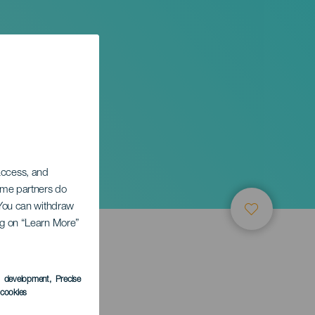
or en
 access, and
Some partners do
. You can withdraw
ing on “Learn More”
s development
, Precise
l cookies