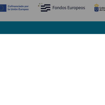
Descubre
I
Bodas
Costa y playa
A
Cruceros
Cultura
Có
Gastronomía
Turismo activo
Dó
Todos los artículos