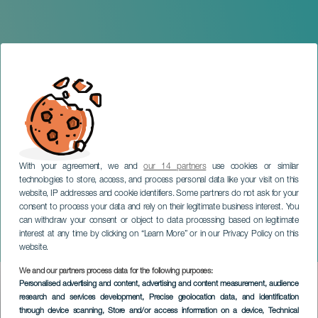
With your agreement, we and
our 14 partners
use cookies or similar
technologies to store, access, and process personal data like your visit on this
website, IP addresses and cookie identifiers. Some partners do not ask for your
consent to process your data and rely on their legitimate business interest. You
TENERIFE
can withdraw your consent or object to data processing based on legitimate
Ricardo Alonso en
interest at any time by clicking on “Learn More” or in our Privacy Policy on this
concierto
website.
We and our partners process data for the following purposes:
Imagen
Personalised advertising and content, advertising and content measurement, audience
Listado
research and services development
, Precise geolocation data, and identification
through device scanning
, Store and/or access information on a device
, Technical