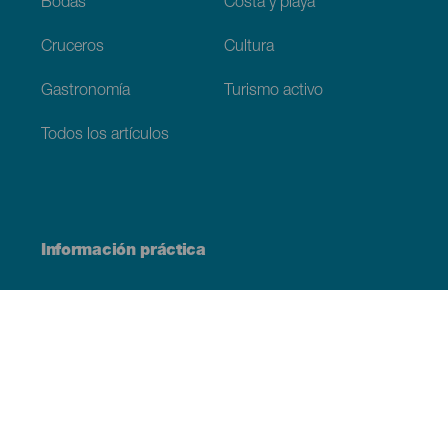
Bodas
Costa y playa
Cruceros
Cultura
Gastronomía
Turismo activo
Todos los artículos
Información práctica
Agenda
Clima
Cómo llegar
Dónde comer
Dónde dormir
El archipiélago
Compromiso con la sostenibilidad
Servicios