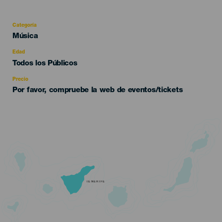
Categoría
Categoría
Música
del
evento
Edad
Edad
Todos los Públicos
Recomendada
Precio
Por favor, compruebe la web de eventos/tickets
TENERIFE