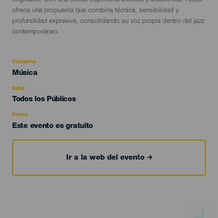
originales. Con una sólida trayectoria artística y académica, Rojas
ofrece una propuesta que combina técnica, sensibilidad y
profundidad expresiva, consolidando su voz propia dentro del jazz
contemporáneo.
Categoría
Categoría
Música
del
evento
Edad
Edad
Todos los Públicos
Recomendada
Precio
Este evento es gratuito
Ir a la web del evento