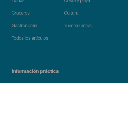
Bodas
Costa y playa
Cruceros
Cultura
Gastronomía
Turismo activo
Todos los artículos
Información práctica
Agenda
Clima
Cómo llegar
Dónde comer
Dónde dormir
El archipiélago
Compromiso con la sostenibilidad
Servicios