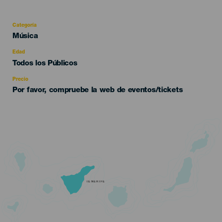
Categoría
Categoría
Música
del
evento
Edad
Edad
Todos los Públicos
Recomendada
Precio
Por favor, compruebe la web de eventos/tickets
TENERIFE