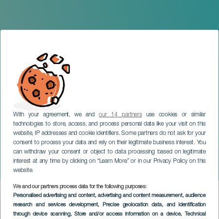
With your agreement, we and
our 14 partners
use cookies or similar
technologies to store, access, and process personal data like your visit on this
website, IP addresses and cookie identifiers. Some partners do not ask for your
consent to process your data and rely on their legitimate business interest. You
can withdraw your consent or object to data processing based on legitimate
TENERIFE
interest at any time by clicking on “Learn More” or in our Privacy Policy on this
Ozuna en concierto
website.
We and our partners process data for the following purposes:
Imagen
Personalised advertising and content, advertising and content measurement, audience
Listado
research and services development
, Precise geolocation data, and identification
through device scanning
, Store and/or access information on a device
, Technical