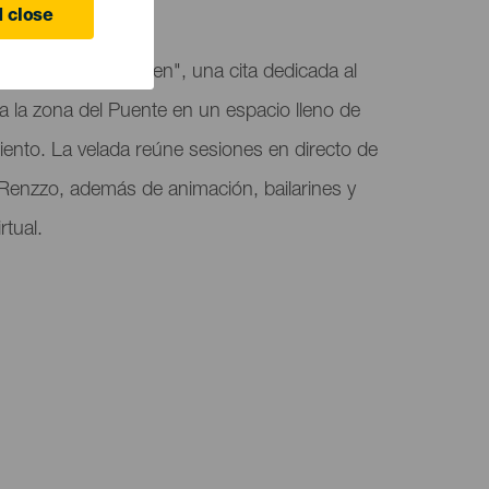
 close
lebra la "Noche Joven", una cita dedicada al
ma la zona del Puente en un espacio lleno de
miento. La velada reúne sesiones en directo de
Renzzo, además de animación, bailarines y
rtual.