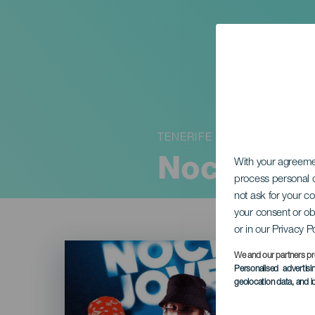
TENERIFE
Noche Jo
With your agreem
process personal d
not ask for your c
your consent or ob
or in our Privacy P
Imagen
Listado
We and our partners pr
Personalised advertis
geolocation data, and i