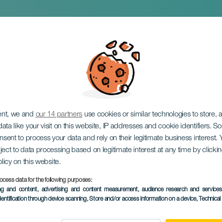
ven
ent, we and
our 14 partners
use cookies or similar technologies to store,
ata like your visit on this website, IP addresses and cookie identifiers. 
onsent to process your data and rely on their legitimate business interest
ject to data processing based on legitimate interest at any time by click
olicy on this website.
ocess data for the following purposes:
ing and content, advertising and content measurement, audience research and service
EVENTO PASADO
dentification through device scanning
, Store and/or access information on a device
, Technica
05 Diciembre 2025