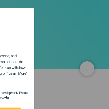
 access, and
Some partners do
. You can withdraw
ing on “Learn More”
s development
, Precise
l cookies