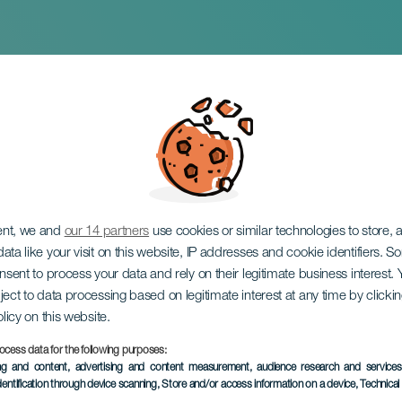
 Reinas Verbeneras
ent, we and
our 14 partners
use cookies or similar technologies to store,
ata like your visit on this website, IP addresses and cookie identifiers. 
onsent to process your data and rely on their legitimate business interest
ject to data processing based on legitimate interest at any time by click
olicy on this website.
ocess data for the following purposes:
EVENTO PASADO
ing and content, advertising and content measurement, audience research and service
dentification through device scanning
, Store and/or access information on a device
, Technica