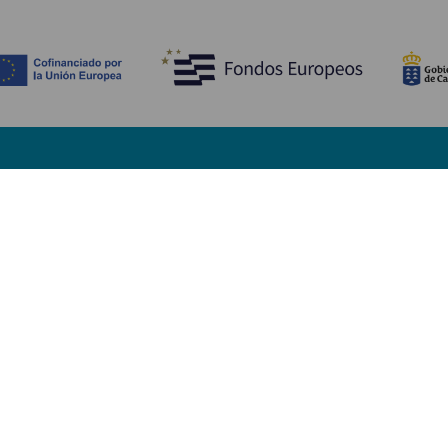
Descubre
I
Bodas
Costa y playa
A
Cruceros
Cultura
Có
Gastronomía
Turismo activo
Dó
Todos los artículos