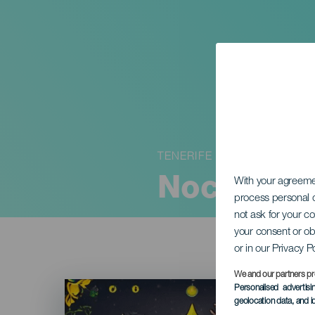
TENERIFE
Noche de
With your agreem
process personal d
not ask for your c
your consent or ob
or in our Privacy P
We and our partners pr
Imagen
Personalised advertis
Listado
geolocation data, and i