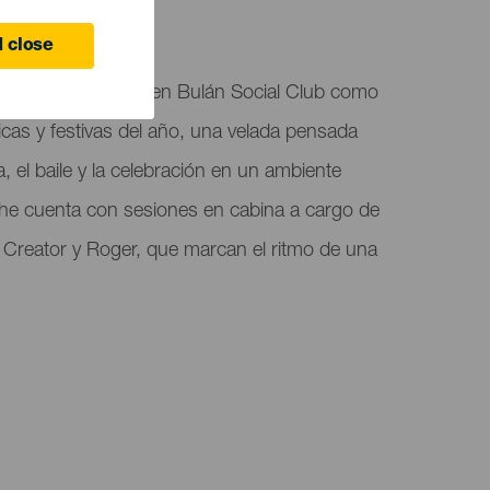
ife
 close
eneras se celebra en Bulán Social Club como
cas y festivas del año, una velada pensada
a, el baile y la celebración en un ambiente
che cuenta con sesiones en cabina a cargo de
 Creator y Roger, que marcan el ritmo de una