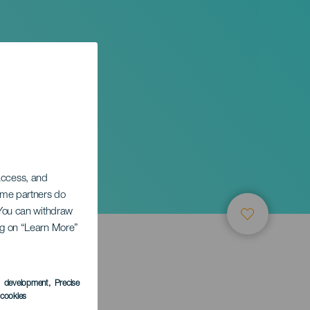
 access, and
Some partners do
. You can withdraw
ing on “Learn More”
s development
, Precise
l cookies