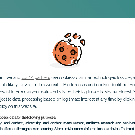
oda
ent, we and
our 14 partners
use cookies or similar technologies to store,
ata like your visit on this website, IP addresses and cookie identifiers. 
onsent to process your data and rely on their legitimate business interest
ject to data processing based on legitimate interest at any time by click
olicy on this website.
ocess data for the following purposes:
EVENTO PASADO
ing and content, advertising and content measurement, audience research and service
dentification through device scanning
, Store and/or access information on a device
, Technica