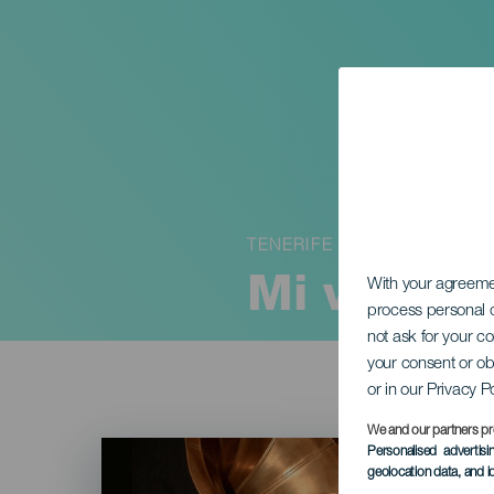
TENERIFE
Mi vida t
With your agreem
process personal d
not ask for your c
your consent or ob
or in our Privacy P
We and our partners pr
Imagen
Personalised advertis
Listado
geolocation data, and i