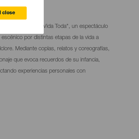
 close
acoronte acoge "Mi Vida Toda", un espectáculo
escénico por distintas etapas de la vida a
olclore. Mediante coplas, relatos y coreografías,
rsonaje que evoca recuerdos de su infancia,
ctando experiencias personales con