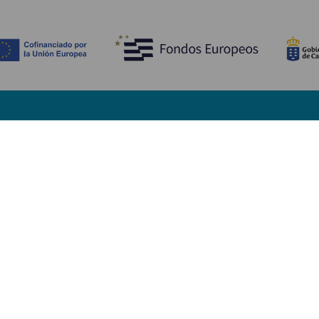
Descubre
I
Bodas
Costa y playa
A
Cruceros
Cultura
Có
Gastronomía
Turismo activo
Dó
Todos los artículos