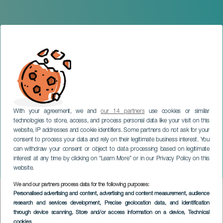
With your agreement, we and
our 14 partners
use cookies or similar
technologies to store, access, and process personal data like your visit on this
website, IP addresses and cookie identifiers. Some partners do not ask for your
consent to process your data and rely on their legitimate business interest. You
can withdraw your consent or object to data processing based on legitimate
TENERIFE
interest at any time by clicking on “Learn More” or in our Privacy Policy on this
Mägo de Oz en concierto
website.
We and our partners process data for the following purposes:
Imagen
Personalised advertising and content, advertising and content measurement, audience
Listado
research and services development
, Precise geolocation data, and identification
through device scanning
, Store and/or access information on a device
, Technical
cookies