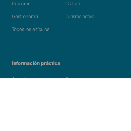
Cruceros
Cultura
Gastronomía
Turismo activo
Todos los artículos
Información práctica
Agenda
Clima
Cómo llegar
Dónde comer
Dónde dormir
El archipiélago
Compromiso con la sostenibilidad
Servicios