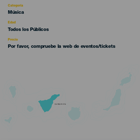
Categoría
Categoría
Música
del
evento
Edad
Edad
Todos los Públicos
Recomendada
Precio
Por favor, compruebe la web de eventos/tickets
TENERIFE