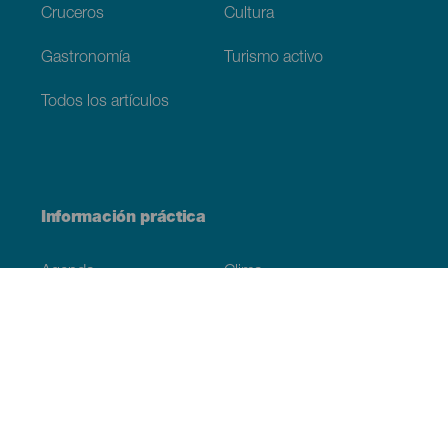
Cruceros
Cultura
Gastronomía
Turismo activo
Todos los artículos
Información práctica
Agenda
Clima
Cómo llegar
Dónde comer
Dónde dormir
El archipiélago
Compromiso con la sostenibilidad
Servicios