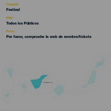
Categoría
Categoría
Festival
del
evento
Edad
Edad
Todos los Públicos
Recomendada
Precio
Por favor, compruebe la web de eventos/tickets
TENERIFE