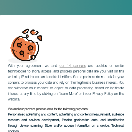
With your agreement, we and
our 14 partners
use cookies or similar
technologies to store, access, and process personal data like your visit on this
website, IP addresses and cookie identifiers. Some partners do not ask for your
consent to process your data and rely on their legitimate business interest. You
can withdraw your consent or object to data processing based on legitimate
TENERIFE
interest at any time by clicking on “Learn More” or in our Privacy Policy on this
LOS + SANTOS off Fest
website.
We and our partners process data for the following purposes:
Imagen
Personalised advertising and content, advertising and content measurement, audience
Listado
research and services development
, Precise geolocation data, and identification
through device scanning
, Store and/or access information on a device
, Technical
cookies