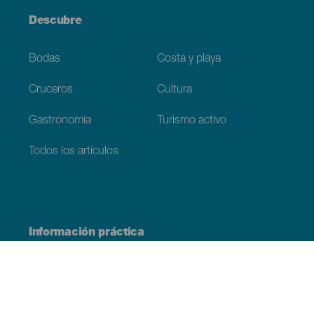
Descubre
Bodas
Costa y playa
Cruceros
Cultura
Gastronomía
Turismo activo
Todos los artículos
Información práctica
Agenda
Clima
Cómo llegar
Dónde comer