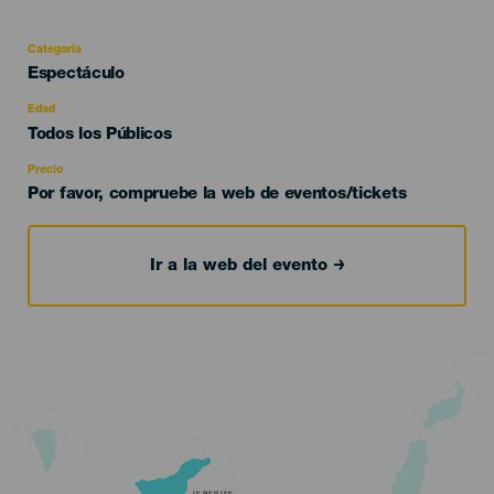
Categoría
Categoría
Espectáculo
del
evento
Edad
Edad
Todos los Públicos
Recomendada
Precio
Por favor, compruebe la web de eventos/tickets
Ir a la web del evento
TENERIFE