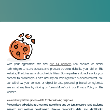
With your agreement, we and
our 14 partners
use cookies or similar
technologies to store, access, and process personal data like your visit on this
website, IP addresses and cookie identifiers. Some partners do not ask for your
consent to process your data and rely on their legitimate business interest. You
can withdraw your consent or object to data processing based on legitimate
TENERIFE
interest at any time by clicking on “Learn More” or in our Privacy Policy on this
Lleides Freestyle
website.
We and our partners process data for the following purposes:
Imagen
Personalised advertising and content, advertising and content measurement, audience
Listado
research and services development
, Precise geolocation data, and identification