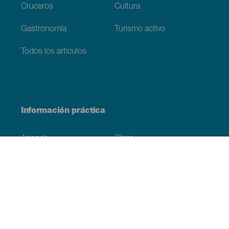
Cruceros
Cultura
Gastronomía
Turismo activo
Todos los artículos
Información práctica
Agenda
Clima
Cómo llegar
Dónde comer
Dónde dormir
El archipiélago
Compromiso con la sostenibilidad
Servicios
Simulacro, podcast de ficción