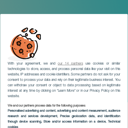
With your agreement, we and
our 14 partners
use cookies or similar
technologies to store, access, and process personal data like your visit on this
website, IP addresses and cookie identifiers. Some partners do not ask for your
consent to process your data and rely on their legitimate business interest. You
TENERIFE
can withdraw your consent or object to data processing based on legitimate
Leontxo Garcia & Jose
interest at any time by clicking on “Learn More” or in our Privacy Policy on this
Antonio Marina
website.
We and our partners process data for the following purposes:
Imagen
Personalised advertising and content, advertising and content measurement, audience
Listado
research and services development
, Precise geolocation data, and identification
through device scanning
, Store and/or access information on a device
, Technical
cookies