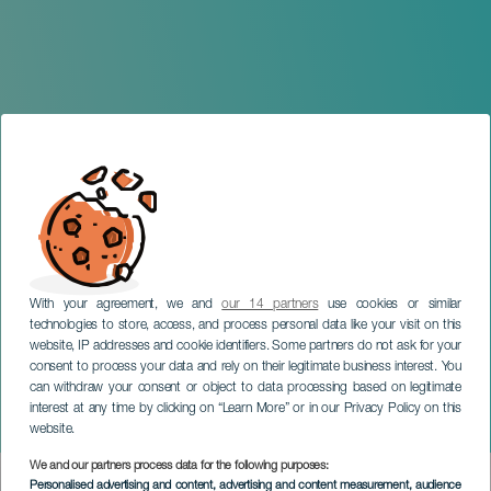
With your agreement, we and
our 14 partners
use cookies or similar
technologies to store, access, and process personal data like your visit on this
website, IP addresses and cookie identifiers. Some partners do not ask for your
consent to process your data and rely on their legitimate business interest. You
can withdraw your consent or object to data processing based on legitimate
TENERIFE
interest at any time by clicking on “Learn More” or in our Privacy Policy on this
Le Good Swing
website.
We and our partners process data for the following purposes:
Imagen
Personalised advertising and content, advertising and content measurement, audience