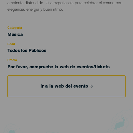
ambiente distendido. Una experiencia para celebrar el verano con
elegancia, energía y buen ritmo.
Categoría
Categoría
Música
del
evento
Edad
Edad
Todos los Públicos
Recomendada
Precio
Por favor, compruebe la web de eventos/tickets
Ir a la web del evento