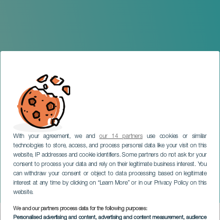
With your agreement, we and
our 14 partners
use cookies or similar
technologies to store, access, and process personal data like your visit on this
website, IP addresses and cookie identifiers. Some partners do not ask for your
consent to process your data and rely on their legitimate business interest. You
can withdraw your consent or object to data processing based on legitimate
TENERIFE
interest at any time by clicking on “Learn More” or in our Privacy Policy on this
Las Albitas en concierto
website.
We and our partners process data for the following purposes:
Imagen
Personalised advertising and content, advertising and content measurement, audience