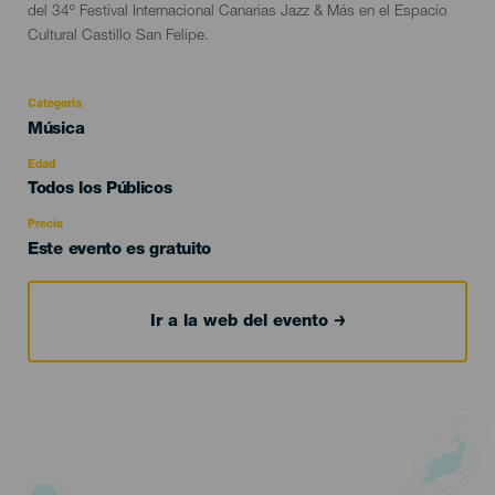
del 34º Festival Internacional Canarias Jazz & Más en el Espacio
Cultural Castillo San Felipe.
Categoría
Categoría
Música
del
evento
Edad
Edad
Todos los Públicos
Recomendada
Precio
Este evento es gratuito
Ir a la web del evento