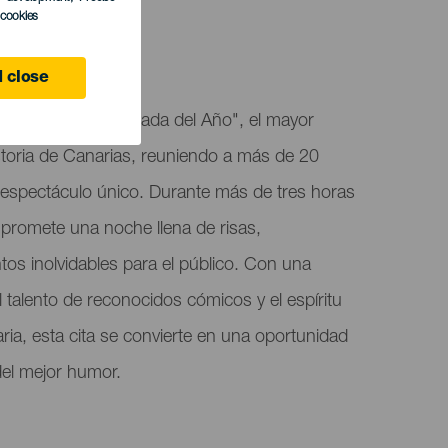
l cookies
 close
tín acoge "La Quedada del Año", el mayor
istoria de Canarias, reuniendo a más de 20
 espectáculo único. Durante más de tres horas
 promete una noche llena de risas,
os inolvidables para el público. Con una
talento de reconocidos cómicos y el espíritu
ria, esta cita se convierte en una oportunidad
del mejor humor.