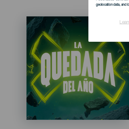
geolocation data, and i
Imagen
Lear
Listado