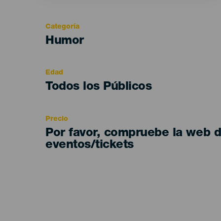
Categoría
Categoría
Humor
del
evento
Edad
Edad
Todos los Públicos
Recomendada
Precio
Por favor, compruebe la web 
eventos/tickets