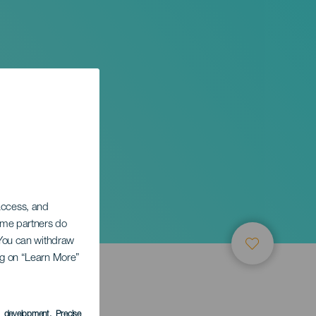
 access, and
Some partners do
. You can withdraw
ing on “Learn More”
s development
, Precise