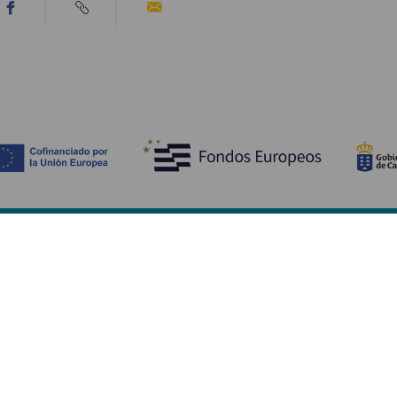
Descubre
I
Bodas
Costa y playa
A
Cruceros
Cultura
Có