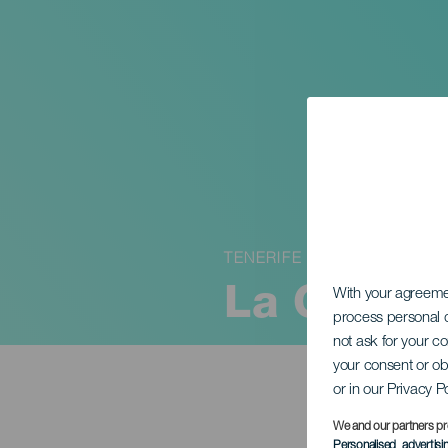
TENERIFE
La Queda
With your agreem
process personal d
not ask for your c
your consent or ob
or in our Privacy P
We and our partners pr
Personalised advertis