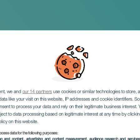
da del Año
ent, we and
our 14 partners
use cookies or similar technologies to store,
ata like your visit on this website, IP addresses and cookie identifiers. 
onsent to process your data and rely on their legitimate business interest
ject to data processing based on legitimate interest at any time by click
olicy on this website.
ocess data for the following purposes:
EVENTO PASADO
ing and content, advertising and content measurement, audience research and service