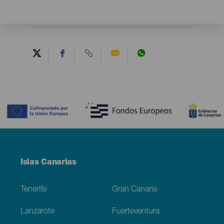
Contenido
Menú
Islas Canarias
Footer
Tenerife
Gran Canaria
Lanzarote
Fuerteventura