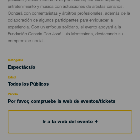
públicos y transmitido en vivo por internet, combina deporte,
entretenimiento y música con actuaciones de artistas canarios.
Contará con comentaristas y árbitros profesionales, además de la
colaboración de algunos participantes para enriquecer la
experiencia. Con un enfoque solidario, el evento apoyará a la
Fundación Canaria Don José Luis Montesinos, destacando su
compromiso social.
Categoría
Categoría
Espectáculo
del
evento
Edad
Edad
Todos los Públicos
Recomendada
Precio
Por favor, compruebe la web de eventos/tickets
Ir a la web del evento