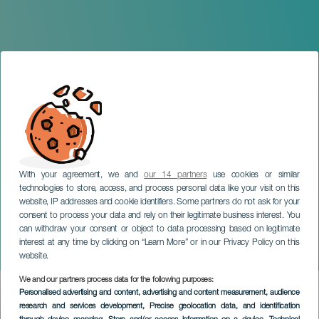
With your agreement, we and
our 14 partners
use cookies or similar
technologies to store, access, and process personal data like your visit on this
website, IP addresses and cookie identifiers. Some partners do not ask for your
consent to process your data and rely on their legitimate business interest. You
TENERIFE
can withdraw your consent or object to data processing based on legitimate
La Leyenda del Pequeño
interest at any time by clicking on “Learn More” or in our Privacy Policy on this
Hombre
website.
We and our partners process data for the following purposes:
Imagen
Personalised advertising and content, advertising and content measurement, audience
Listado
research and services development
, Precise geolocation data, and identification