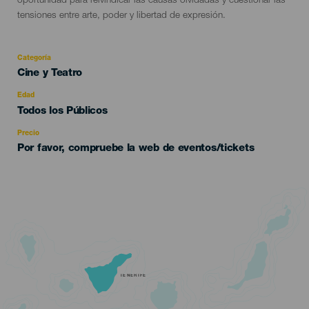
oportunidad para reivindicar las causas olvidadas y cuestionar las
tensiones entre arte, poder y libertad de expresión.
Categoría
Categoría
Cine y Teatro
del
evento
Edad
Edad
Todos los Públicos
Recomendada
Precio
Por favor, compruebe la web de eventos/tickets
TENERIFE