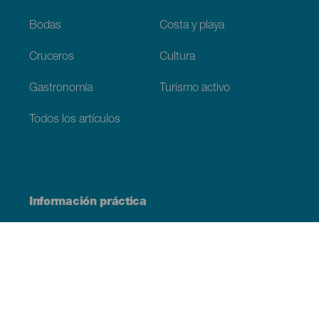
Bodas
Costa y playa
Cruceros
Cultura
Gastronomía
Turismo activo
Todos los artículos
Información práctica
Agenda
Clima
Cómo llegar
Dónde comer
Dónde dormir
El archipiélago