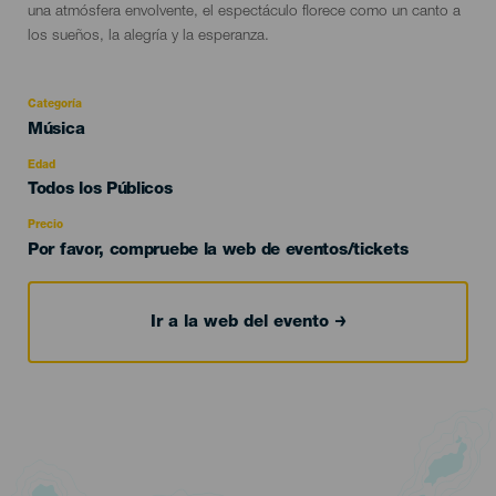
una atmósfera envolvente, el espectáculo florece como un canto a
los sueños, la alegría y la esperanza.
Categoría
Categoría
Música
del
evento
Edad
Edad
Todos los Públicos
Recomendada
Precio
Por favor, compruebe la web de eventos/tickets
Ir a la web del evento