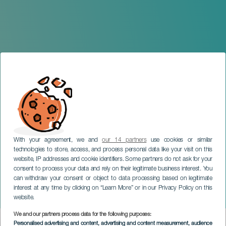
With your agreement, we and
our 14 partners
use cookies or similar
technologies to store, access, and process personal data like your visit on this
website, IP addresses and cookie identifiers. Some partners do not ask for your
consent to process your data and rely on their legitimate business interest. You
can withdraw your consent or object to data processing based on legitimate
TENERIFE
interest at any time by clicking on “Learn More” or in our Privacy Policy on this
Jardín de invierno
website.
We and our partners process data for the following purposes:
Imagen
Personalised advertising and content, advertising and content measurement, audience