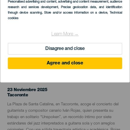
Imagen
Personalised advertising and content, advertising and content measurement, audience
Listado
research and services development
, Precise geolocation data, and identification
through device scanning
, Store and/or access information on a device
, Technical
cookies
Learn More →
Disagree and close
Agree and close
EVENTO PASADO
23 Noviembre 2025
Localidad
Tacoronte
Descripción
La Plaza de Santa Catalina, en Tacoronte, acoge el concierto del
del
guitarrista y compositor canario Iván Rojas, quien presenta su
evento
trabajo en solitario “Unspoken”, un recorrido íntimo por siete
estándares del jazz interpretados a guitarra sola y con arreglos