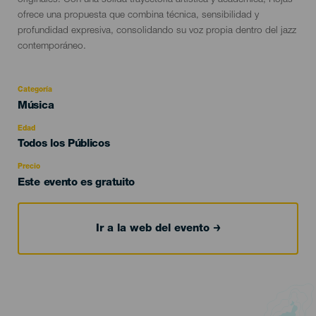
originales. Con una sólida trayectoria artística y académica, Rojas
ofrece una propuesta que combina técnica, sensibilidad y
profundidad expresiva, consolidando su voz propia dentro del jazz
contemporáneo.
Categoría
Categoría
Música
del
evento
Edad
Edad
Todos los Públicos
Recomendada
Precio
Este evento es gratuito
Ir a la web del evento