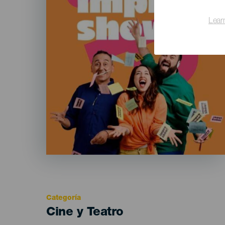
Lear
Categoría
Categoría
Cine y Teatro
del