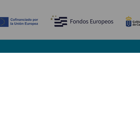
Descubre
I
Bodas
Costa y playa
A
Cruceros
Cultura
Có
Gastronomía
Turismo activo
Dó
Todos los artículos