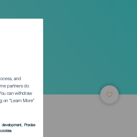
 access, and
Some partners do
. You can withdraw
ing on “Learn More”
s development
, Precise
l cookies