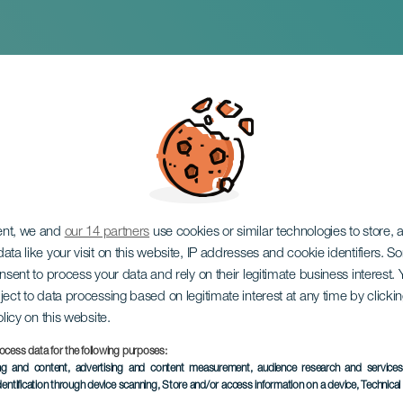
ow
ent, we and
our 14 partners
use cookies or similar technologies to store,
ata like your visit on this website, IP addresses and cookie identifiers. 
onsent to process your data and rely on their legitimate business interest
ject to data processing based on legitimate interest at any time by click
olicy on this website.
ocess data for the following purposes:
EVENTO PASADO
ing and content, advertising and content measurement, audience research and service
dentification through device scanning
, Store and/or access information on a device
, Technica