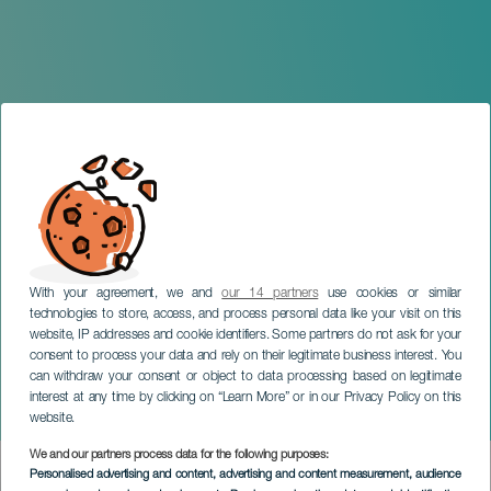
With your agreement, we and
our 14 partners
use cookies or similar
technologies to store, access, and process personal data like your visit on this
website, IP addresses and cookie identifiers. Some partners do not ask for your
consent to process your data and rely on their legitimate business interest. You
TENERIFE
can withdraw your consent or object to data processing based on legitimate
II Carnaval de día de Santa
interest at any time by clicking on “Learn More” or in our Privacy Policy on this
Cruz de Tenerife
website.
We and our partners process data for the following purposes:
Imagen
Personalised advertising and content, advertising and content measurement, audience
Listado