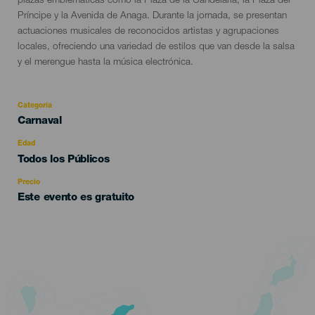
plazas emblemáticas como la Plaza de la Candelaria, la Plaza del
Príncipe y la Avenida de Anaga. Durante la jornada, se presentan
actuaciones musicales de reconocidos artistas y agrupaciones
locales, ofreciendo una variedad de estilos que van desde la salsa
y el merengue hasta la música electrónica.
Categoría
Categoría
Carnaval
del
evento
Edad
Edad
Todos los Públicos
Recomendada
Precio
Este evento es gratuito