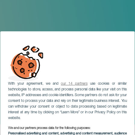
With your agreement, we and
our 14 partners
use cookies or similar
technologies to store, access, and process personal data like your visit on this
website, IP addresses and cookie identifiers. Some partners do not ask for your
consent to process your data and rely on their legitimate business interest. You
can withdraw your consent or object to data processing based on legitimate
TENERIFE
interest at any time by clicking on “Learn More” or in our Privacy Policy on this
Hirahi Afonso en concierto
website.
We and our partners process data for the following purposes:
Imagen
Personalised advertising and content, advertising and content measurement, audience