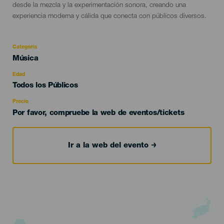
desde la mezcla y la experimentación sonora, creando una
experiencia moderna y cálida que conecta con públicos diversos.
Categoría
Categoría
Música
del
evento
Edad
Edad
Todos los Públicos
Recomendada
Precio
Por favor, compruebe la web de eventos/tickets
Ir a la web del evento