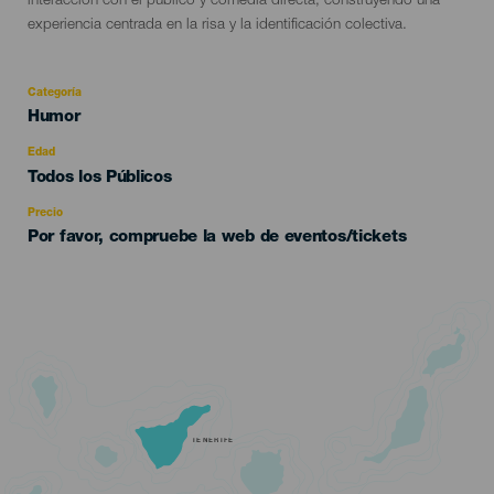
interacción con el público y comedia directa, construyendo una
experiencia centrada en la risa y la identificación colectiva.
Categoría
Categoría
Humor
del
evento
Edad
Edad
Todos los Públicos
Recomendada
Precio
Por favor, compruebe la web de eventos/tickets
TENERIFE