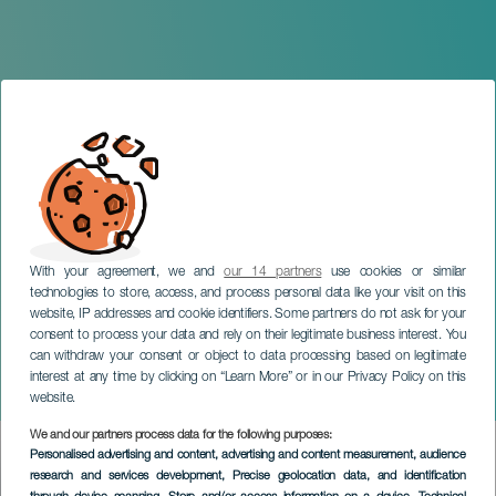
With your agreement, we and
our 14 partners
use cookies or similar
technologies to store, access, and process personal data like your visit on this
website, IP addresses and cookie identifiers. Some partners do not ask for your
consent to process your data and rely on their legitimate business interest. You
TENERIFE
can withdraw your consent or object to data processing based on legitimate
Himar Armas: Adulto en
interest at any time by clicking on “Learn More” or in our Privacy Policy on this
Prácticas
website.
We and our partners process data for the following purposes:
Imagen
Personalised advertising and content, advertising and content measurement, audience
Listado
research and services development
, Precise geolocation data, and identification