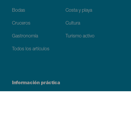
Bodas
Costa y playa
Cruceros
Cultura
Gastronomía
Turismo activo
Todos los artículos
Información práctica
Agenda
Clima
Cómo llegar
Dónde comer
Dónde dormir
El archipiélago