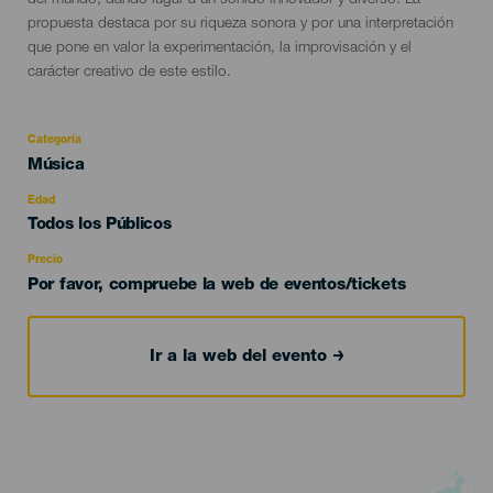
del mundo, dando lugar a un sonido innovador y diverso. La
propuesta destaca por su riqueza sonora y por una interpretación
que pone en valor la experimentación, la improvisación y el
carácter creativo de este estilo.
Categoría
Categoría
Música
del
evento
Edad
Edad
Todos los Públicos
Recomendada
Precio
Por favor, compruebe la web de eventos/tickets
Ir a la web del evento