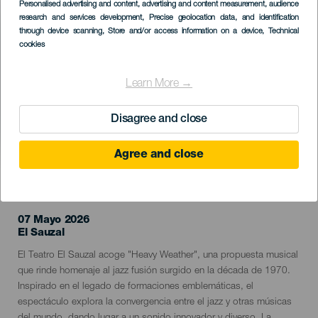
Imagen
Personalised advertising and content, advertising and content measurement, audience
Listado
research and services development
, Precise geolocation data, and identification
through device scanning
, Store and/or access information on a device
, Technical
cookies
Learn More →
Disagree and close
Agree and close
EVENTO PASADO
07 Mayo 2026
Localidad
El Sauzal
Descripción
El Teatro El Sauzal acoge "Heavy Weather", una propuesta musical
del
que rinde homenaje al jazz fusión surgido en la década de 1970.
evento
Inspirado en el legado de formaciones emblemáticas, el
espectáculo explora la convergencia entre el jazz y otras músicas