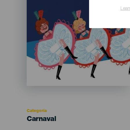
Lear
Categoría
Categoría
Carnaval
del