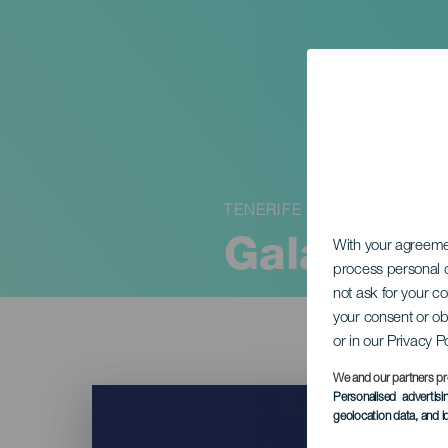
TENERIFE
Gala Dra
With your agreem
process personal d
not ask for your c
your consent or ob
or in our Privacy P
We and our partners pr
Imagen
Personalised advertis
Listado
geolocation data, and i