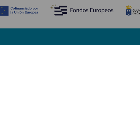
Descubre
I
Bodas
Costa y playa
A
Cruceros
Cultura
Có
Gastronomía
Turismo activo
Dó
Todos los artículos