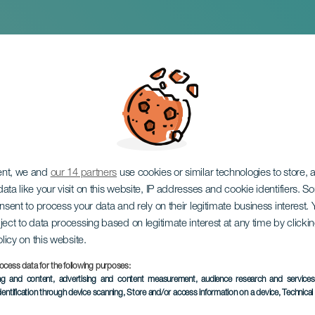
g Queen y Transfor
ent, we and
our 14 partners
use cookies or similar technologies to store,
ata like your visit on this website, IP addresses and cookie identifiers. 
onsent to process your data and rely on their legitimate business interest
ject to data processing based on legitimate interest at any time by click
olicy on this website.
ocess data for the following purposes:
EVENTO PASADO
ing and content, advertising and content measurement, audience research and service
dentification through device scanning
, Store and/or access information on a device
, Technica
26 Febrero 2026