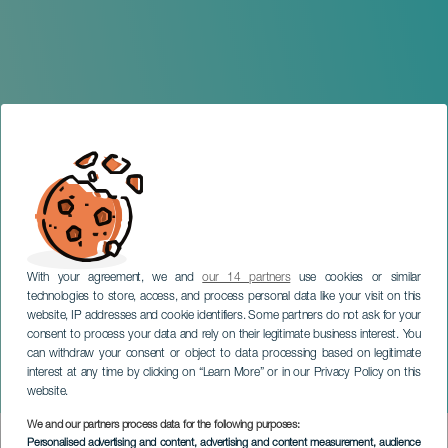
With your agreement, we and
our 14 partners
use cookies or similar
technologies to store, access, and process personal data like your visit on this
website, IP addresses and cookie identifiers. Some partners do not ask for your
consent to process your data and rely on their legitimate business interest. You
can withdraw your consent or object to data processing based on legitimate
TENERIFE
interest at any time by clicking on “Learn More” or in our Privacy Policy on this
Fura Los Cristianos
website.
We and our partners process data for the following purposes:
Imagen
Personalised advertising and content, advertising and content measurement, audience