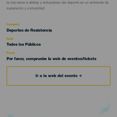
la cita reúne a atletas y entusiastas del deporte en un ambiente de
superación y comunidad.
Categoría
Categoría
Deportes de Resistencia
del
evento
Edad
Edad
Todos los Públicos
Recomendada
Precio
Por favor, compruebe la web de eventos/tickets
Ir a la web del evento