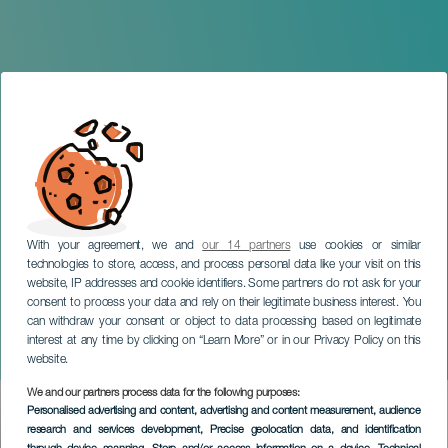
With your agreement, we and
our 14 partners
use cookies or similar
technologies to store, access, and process personal data like your visit on this
website, IP addresses and cookie identifiers. Some partners do not ask for your
consent to process your data and rely on their legitimate business interest. You
TENERIFE
can withdraw your consent or object to data processing based on legitimate
Flamenco entre dos
interest at any time by clicking on “Learn More” or in our Privacy Policy on this
tierras
website.
We and our partners process data for the following purposes:
Imagen
Personalised advertising and content, advertising and content measurement, audience
Listado
research and services development
, Precise geolocation data, and identification