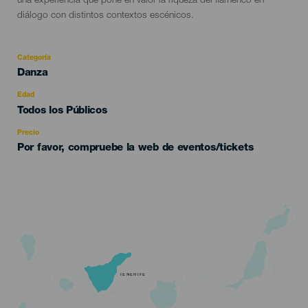
una experiencia que pone en valor la riqueza del flamenco en
diálogo con distintos contextos escénicos.
Categoría
Categoría
Danza
del
evento
Edad
Edad
Todos los Públicos
Recomendada
Precio
Por favor, compruebe la web de eventos/tickets
TENERIFE