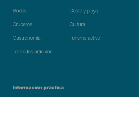
Bodas
Costa y playa
Cruceros
Cultura
Gastronomía
Turismo activo
Todos los artículos
Información práctica
Agenda
Clima
Cómo llegar
Dónde comer
Dónde dormir
El archipiélago