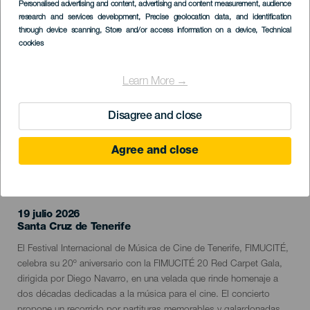
Imagen
Personalised advertising and content, advertising and content measurement, audience
Listado
research and services development
, Precise geolocation data, and identification
through device scanning
, Store and/or access information on a device
, Technical
cookies
Learn More →
Disagree and close
Agree and close
EVENTO PASADO
19 julio 2026
Localidad
Santa Cruz de Tenerife
Descripción
El Festival Internacional de Música de Cine de Tenerife, FIMUCITÉ,
del
celebra su 20º aniversario con la FIMUCITÉ 20 Red Carpet Gala,
evento
dirigida por Diego Navarro, en una velada que rinde homenaje a
dos décadas dedicadas a la música para el cine. El concierto