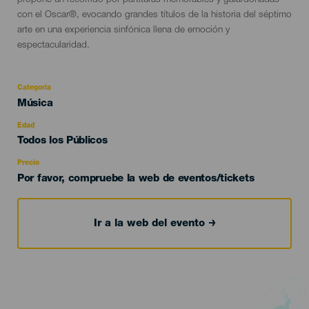
propone un recorrido por partituras memorables y galardonadas
con el Oscar®, evocando grandes títulos de la historia del séptimo
arte en una experiencia sinfónica llena de emoción y
espectacularidad.
Categoría
Categoría
Música
del
evento
Edad
Edad
Todos los Públicos
Recomendada
Precio
Por favor, compruebe la web de eventos/tickets
Ir a la web del evento