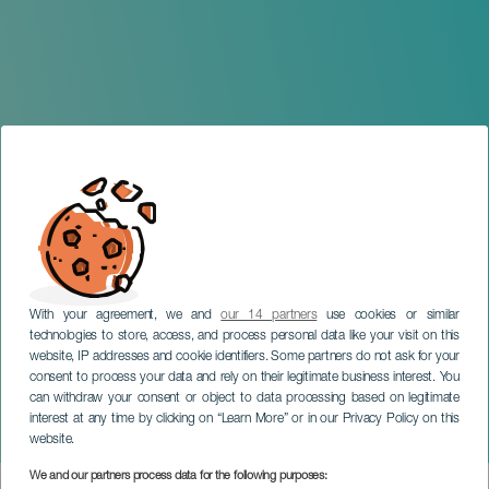
With your agreement, we and
our 14 partners
use cookies or similar
technologies to store, access, and process personal data like your visit on this
website, IP addresses and cookie identifiers. Some partners do not ask for your
consent to process your data and rely on their legitimate business interest. You
TENERIFE
can withdraw your consent or object to data processing based on legitimate
Fimucité 20 Red Carpet
interest at any time by clicking on “Learn More” or in our Privacy Policy on this
Gala
website.
We and our partners process data for the following purposes: