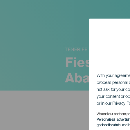
TENERIFE
Fiestas p
Abad
With your agreem
process personal d
not ask for your c
your consent or ob
or in our Privacy P
We and our partners pr
Personalised advertis
geolocation data, and i