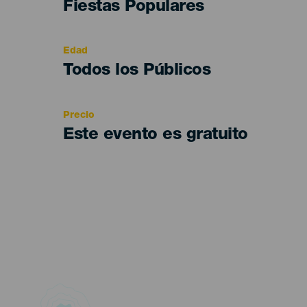
Categoría
Fiestas Populares
del
evento
Edad
Edad
Todos los Públicos
Recomendada
Precio
Este evento es gratuito