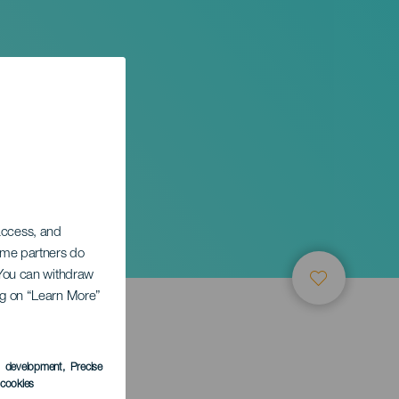
tonio
 access, and
Some partners do
. You can withdraw
ing on “Learn More”
s development
, Precise
l cookies