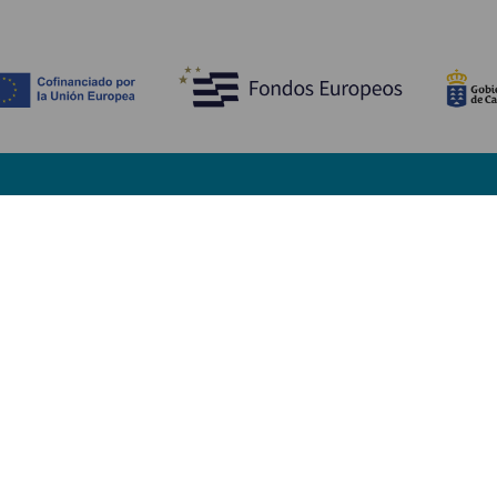
Descubre
I
Bodas
Costa y playa
A
Cruceros
Cultura
Có
Gastronomía
Turismo activo
Dó
Todos los artículos