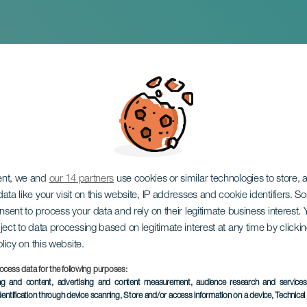
atronales de San An
ent, we and
our 14 partners
use cookies or similar technologies to store,
ata like your visit on this website, IP addresses and cookie identifiers. 
onsent to process your data and rely on their legitimate business interest
ject to data processing based on legitimate interest at any time by click
olicy on this website.
Enero 2027
ocess data for the following purposes:
Localidad
Arona
ing and content, advertising and content measurement, audience research and service
dentification through device scanning
, Store and/or access information on a device
, Technica