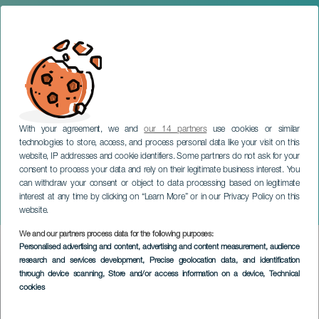
With your agreement, we and
our 14 partners
use cookies or similar
technologies to store, access, and process personal data like your visit on this
website, IP addresses and cookie identifiers. Some partners do not ask for your
consent to process your data and rely on their legitimate business interest. You
TENERIFE
can withdraw your consent or object to data processing based on legitimate
Fiestas en honor a San
interest at any time by clicking on “Learn More” or in our Privacy Policy on this
José
website.
We and our partners process data for the following purposes:
Imagen
Personalised advertising and content, advertising and content measurement, audience
Listado
research and services development
, Precise geolocation data, and identification
through device scanning
, Store and/or access information on a device
, Technical
cookies