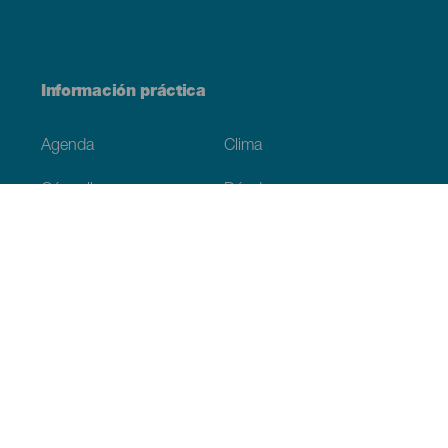
Información práctica
Agenda
Clima
Cómo llegar
Dónde comer
Dónde dormir
El archipiélago
Compromiso con la sostenibilidad
Servicios
Simulacro, podcast de ficción