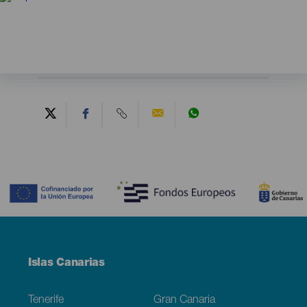
Contenido
Menú
Islas Canarias
Footer
Tenerife
Gran Canaria