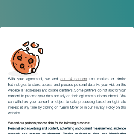
With your agreement, we and
our 14 partners
use cookies or similar
technologies to store, access, and process personal data like your visit on this
website, IP addresses and cookie identifiers. Some partners do not ask for your
consent to process your data and rely on their legitimate business interest. You
TENERIFE
can withdraw your consent or object to data processing based on legitimate
Fiestas del Sagrado
interest at any time by clicking on “Learn More” or in our Privacy Policy on this
Corazón de Jesús
website.
We and our partners process data for the following purposes:
Imagen
Personalised advertising and content, advertising and content measurement, audience
Listado