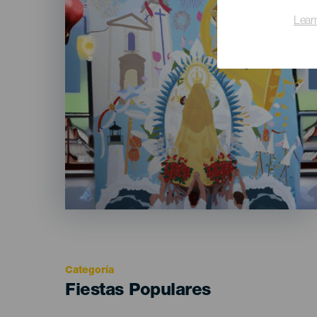
Lear
Categoría
Categoría
Fiestas Populares
del