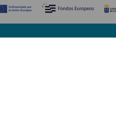
Descubre
I
Bodas
Costa y playa
A
Cruceros
Cultura
Có
Gastronomía
Turismo activo
Dó
Todos los artículos