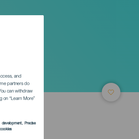
 access, and
Some partners do
. You can withdraw
ing on “Learn More”
s development
, Precise
l cookies