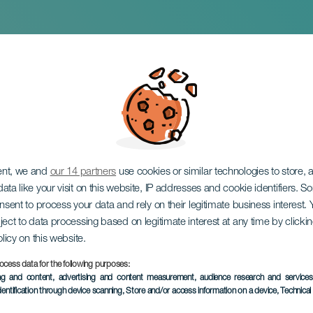
el Carmen
ent, we and
our 14 partners
use cookies or similar technologies to store,
ata like your visit on this website, IP addresses and cookie identifiers. 
onsent to process your data and rely on their legitimate business interest
ject to data processing based on legitimate interest at any time by click
olicy on this website.
ocess data for the following purposes:
EVENTO PASADO
ing and content, advertising and content measurement, audience research and service
dentification through device scanning
, Store and/or access information on a device
, Technica
1 al 29 julio