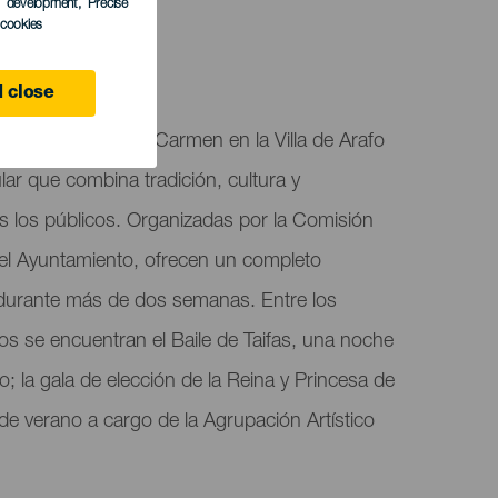
s development
, Precise
l cookies
 close
estra Señora del Carmen en la Villa de Arafo
ar que combina tradición, cultura y
s los públicos. Organizadas por la Comisión
del Ayuntamiento, ofrecen un completo
durante más de dos semanas. Entre los
se encuentran el Baile de Taifas, una noche
io; la gala de elección de la Reina y Princesa de
o de verano a cargo de la Agrupación Artístico