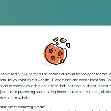
el Carmen en Arafo
ent, we and
our 14 partners
use cookies or similar technologies to store,
ata like your visit on this website, IP addresses and cookie identifiers. 
onsent to process your data and rely on their legitimate business interest
ject to data processing based on legitimate interest at any time by click
olicy on this website.
ocess data for the following purposes: