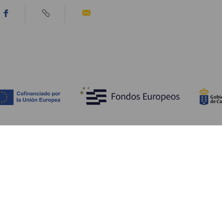
Descubre
I
Bodas
Costa y playa
A