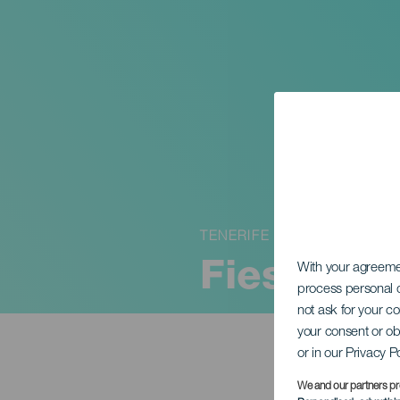
TENERIFE
Fiestas d
With your agreem
process personal d
not ask for your c
your consent or ob
or in our Privacy P
We and our partners pr