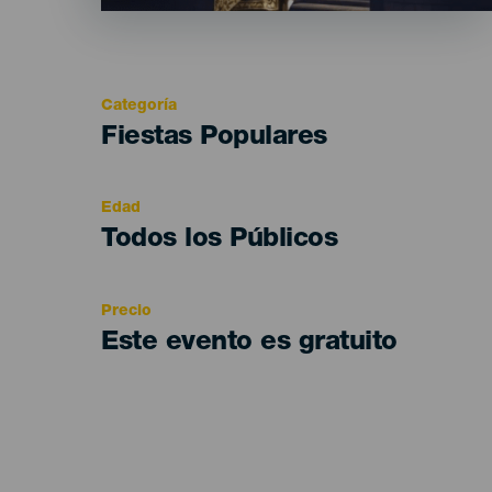
Categoría
Categoría
Fiestas Populares
del
evento
Edad
Edad
Todos los Públicos
Recomendada
Precio
Este evento es gratuito