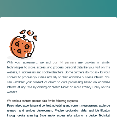
With your agreement, we and
our 14 partners
use cookies or similar
technologies to store, access, and process personal data like your visit on this
TENERIFE
website, IP addresses and cookie identifiers. Some partners do not ask for your
consent to process your data and rely on their legitimate business interest. You
Fiestas de San Antonio
can withdraw your consent or object to data processing based on legitimate
Abad y San Isidro Labrador
interest at any time by clicking on “Learn More” or in our Privacy Policy on this
en el Amparo
website.
We and our partners process data for the following purposes:
Imagen
Personalised advertising and content, advertising and content measurement, audience
Listado
research and services development
, Precise geolocation data, and identification
through device scanning
, Store and/or access information on a device
, Technical