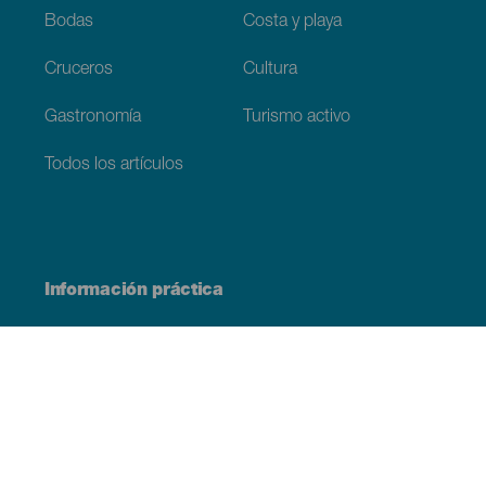
Bodas
Costa y playa
Cruceros
Cultura
Gastronomía
Turismo activo
Todos los artículos
Información práctica
Agenda
Clima
Cómo llegar
Dónde comer
Dónde dormir
El archipiélago