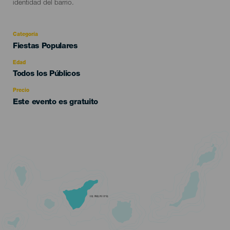
identidad del barrio.
Categoría
Categoría
Fiestas Populares
del
evento
Edad
Edad
Todos los Públicos
Recomendada
Precio
Este evento es gratuito
TENERIFE