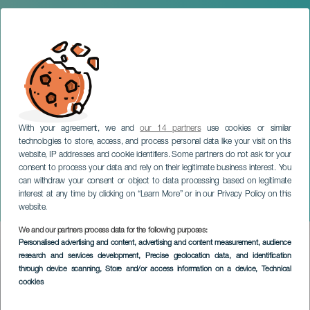
With your agreement, we and
our 14 partners
use cookies or similar
technologies to store, access, and process personal data like your visit on this
website, IP addresses and cookie identifiers. Some partners do not ask for your
consent to process your data and rely on their legitimate business interest. You
can withdraw your consent or object to data processing based on legitimate
TENERIFE
interest at any time by clicking on “Learn More” or in our Privacy Policy on this
Fiestas de Roque Negro
website.
We and our partners process data for the following purposes:
Imagen
Personalised advertising and content, advertising and content measurement, audience
Listado
research and services development
, Precise geolocation data, and identification
through device scanning
, Store and/or access information on a device
, Technical
cookies