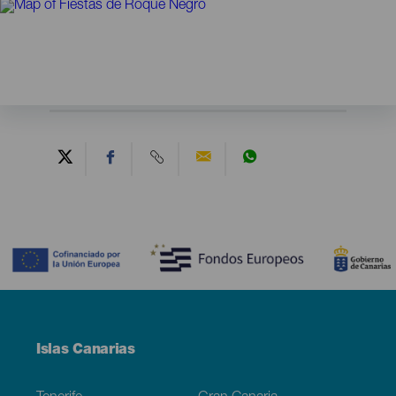
Contenido
Menú
Islas Canarias
Footer