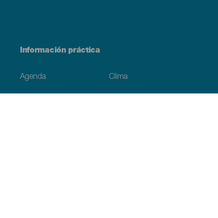
Información práctica
Agenda
Clima
Cómo llegar
Dónde comer
Dónde dormir
El archipiélago
Compromiso con la sostenibilidad
Servicios
Simulacro, podcast de ficción