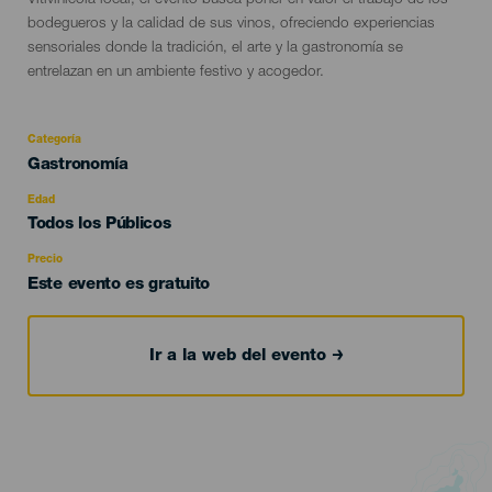
Vitivinícola local, el evento busca poner en valor el trabajo de los
bodegueros y la calidad de sus vinos, ofreciendo experiencias
sensoriales donde la tradición, el arte y la gastronomía se
entrelazan en un ambiente festivo y acogedor.
Categoría
Categoría
Gastronomía
del
evento
Edad
Edad
Todos los Públicos
Recomendada
Precio
Este evento es gratuito
Ir a la web del evento