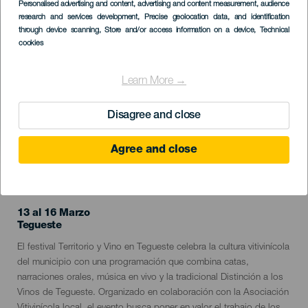
Imagen
Personalised advertising and content, advertising and content measurement, audience
Listado
research and services development
, Precise geolocation data, and identification
through device scanning
, Store and/or access information on a device
, Technical
cookies
Learn More →
Disagree and close
Agree and close
EVENTO PASADO
13 al 16 Marzo
Localidad
Tegueste
Descripción
El festival Territorio y Vino en Tegueste celebra la cultura vitivinícola
del
del municipio con una programación que combina catas,
evento
narraciones orales, música en vivo y la tradicional Distinción a los
Vinos de Tegueste. Organizado en colaboración con la Asociación