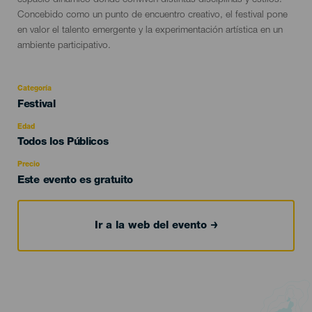
espacio dinámico donde conviven distintas disciplinas y estilos.
Concebido como un punto de encuentro creativo, el festival pone
en valor el talento emergente y la experimentación artística en un
ambiente participativo.
Categoría
Categoría
Festival
del
evento
Edad
Edad
Todos los Públicos
Recomendada
Precio
Este evento es gratuito
Ir a la web del evento