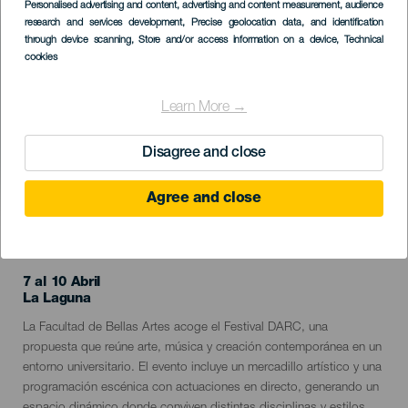
Imagen
Personalised advertising and content, advertising and content measurement, audience
Listado
research and services development
, Precise geolocation data, and identification
through device scanning
, Store and/or access information on a device
, Technical
cookies
Learn More →
Disagree and close
Agree and close
EVENTO PASADO
7 al 10 Abril
Localidad
La Laguna
Descripción
La Facultad de Bellas Artes acoge el Festival DARC, una
del
propuesta que reúne arte, música y creación contemporánea en un
evento
entorno universitario. El evento incluye un mercadillo artístico y una
programación escénica con actuaciones en directo, generando un