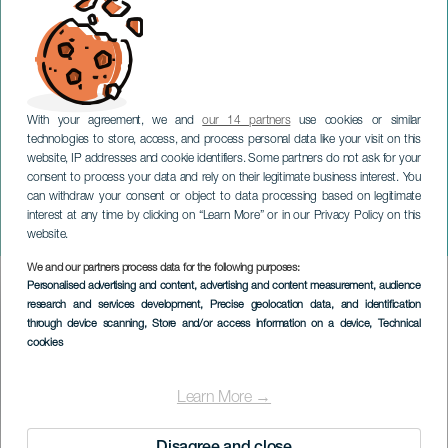
With your agreement, we and
our 14 partners
use cookies or similar
technologies to store, access, and process personal data like your visit on this
TENERIFE
website, IP addresses and cookie identifiers. Some partners do not ask for your
consent to process your data and rely on their legitimate business interest. You
Exposición Conectados al
can withdraw your consent or object to data processing based on legitimate
futuro: la Transición
interest at any time by clicking on “Learn More” or in our Privacy Policy on this
Energética
website.
We and our partners process data for the following purposes:
Imagen
Personalised advertising and content, advertising and content measurement, audience
Listado
research and services development
, Precise geolocation data, and identification
through device scanning
, Store and/or access information on a device
, Technical
cookies
Learn More →