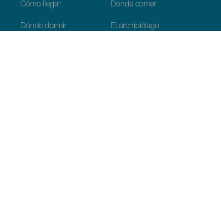
Cómo llegar
Dónde comer
Dónde dormir
El archipiélago
Compromiso con la sostenibilidad
Servicios
Simulacro, podcast de ficción
¿Has detectado
información incorrecta?
Sugerir cambio