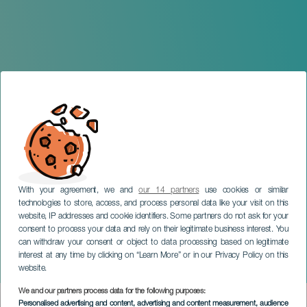
With your agreement, we and
our 14 partners
use cookies or similar
technologies to store, access, and process personal data like your visit on this
website, IP addresses and cookie identifiers. Some partners do not ask for your
consent to process your data and rely on their legitimate business interest. You
can withdraw your consent or object to data processing based on legitimate
TENERIFE
interest at any time by clicking on “Learn More” or in our Privacy Policy on this
Eva Soriano: Disfrutona
website.
We and our partners process data for the following purposes:
Imagen
Personalised advertising and content, advertising and content measurement, audience