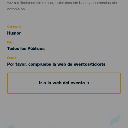
voz a reflexiones sin rumbo, opiniones sin base y ocurrencias sin
complejos.
Categoría
Categoría
Humor
del
evento
Edad
Edad
Todos los Públicos
Recomendada
Precio
Por favor, compruebe la web de eventos/tickets
Ir a la web del evento