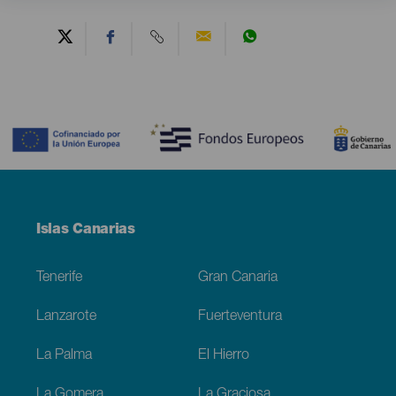
Contenido
Menú
Islas Canarias
Footer
Tenerife
Gran Canaria
Lanzarote
Fuerteventura
La Palma
El Hierro
La Gomera
La Graciosa