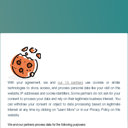
With your agreement, we and
our 14 partners
use cookies or similar
technologies to store, access, and process personal data like your visit on this
website, IP addresses and cookie identifiers. Some partners do not ask for your
consent to process your data and rely on their legitimate business interest. You
TENERIFE
can withdraw your consent or object to data processing based on legitimate
Estrellas de Buenavista y
interest at any time by clicking on “Learn More” or in our Privacy Policy on this
más en concierto
website.
We and our partners process data for the following purposes: