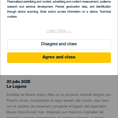
Imagen
Personalised advertising and content, advertising and content measurement, audience
Listado
research and services development
, Precise geolocation data, and identification
through device scanning
, Store and/or access information on a device
, Technical
cookies
Learn More →
Disagree and close
Agree and close
EVENTO PASADO
20 julio 2025
Localidad
La Laguna
Descripción
Estrellas de Buena Vista y Más es un proyecto musical dirigido por
del
Pancho Amat, considerado el mejor tresero del mundo, que nace
evento
con el objetivo de preservar y proyectar el legado del legendario
Buena Vista Social Club. Integrado por músicos originales del