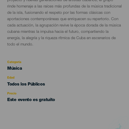
proyecto y nuevas generaciones de artistas cubanos, el grupo
rinde homenaje a las raíces más profundas de la música tradicional
de la isla, fusionando el respeto por las formas clásicas con
aportaciones contemporáneas que enriquecen su repertorio. Con
cada actuación, la agrupación revive la época dorada de la música
cubana mientras la impulsa hacia el futuro, compartiendo la
energía, la alegría y la riqueza rítmica de Cuba en escenarios de
todo el mundo.
Categoría
Categoría
Música
del
evento
Edad
Edad
Todos los Públicos
Recomendada
Precio
Este evento es gratuito