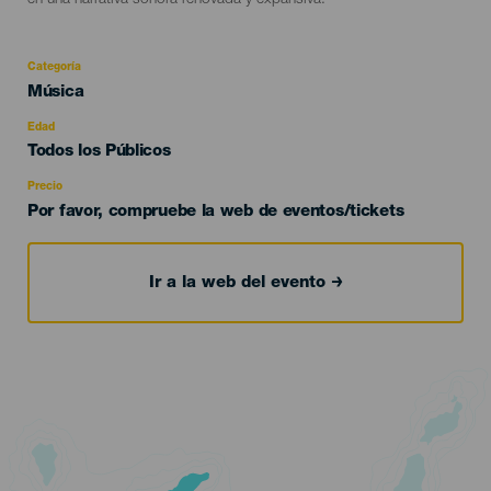
en una narrativa sonora renovada y expansiva.
Categoría
Categoría
Música
del
evento
Edad
Edad
Todos los Públicos
Recomendada
Precio
Por favor, compruebe la web de eventos/tickets
Ir a la web del evento