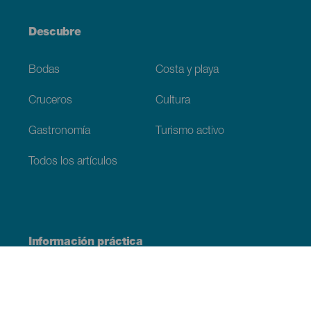
Descubre
Bodas
Costa y playa
Cruceros
Cultura
Gastronomía
Turismo activo
Todos los artículos
Información práctica
Agenda
Clima
Cómo llegar
Dónde comer