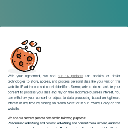
With your agreement, we and
our 14 partners
use cookies or similar
technologies to store, access, and process personal data like your visit on this
website, IP addresses and cookie identifiers. Some partners do not ask for your
consent to process your data and rely on their legitimate business interest. You
TENERIFE
can withdraw your consent or object to data processing based on legitimate
Enrique Thompson &
interest at any time by clicking on “Learn More” or in our Privacy Policy on this
Revirado Project
website.
We and our partners process data for the following purposes:
Imagen
Personalised advertising and content, advertising and content measurement, audience
Listado