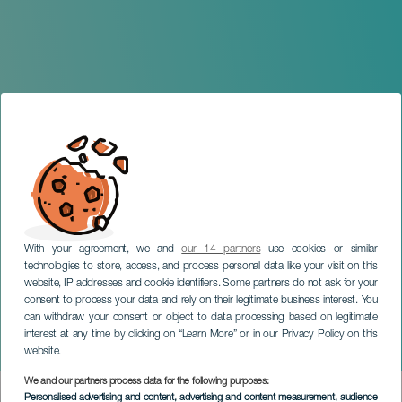
With your agreement, we and
our 14 partners
use cookies or similar
technologies to store, access, and process personal data like your visit on this
website, IP addresses and cookie identifiers. Some partners do not ask for your
consent to process your data and rely on their legitimate business interest. You
can withdraw your consent or object to data processing based on legitimate
TENERIFE
interest at any time by clicking on “Learn More” or in our Privacy Policy on this
En Otra Clave
website.
We and our partners process data for the following purposes:
Imagen
Personalised advertising and content, advertising and content measurement, audience