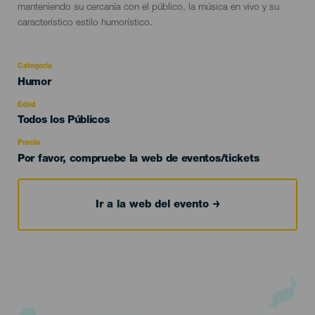
manteniendo su cercanía con el público, la música en vivo y su
característico estilo humorístico.
Categoría
Categoría
Humor
del
evento
Edad
Edad
Todos los Públicos
Recomendada
Precio
Por favor, compruebe la web de eventos/tickets
Ir a la web del evento