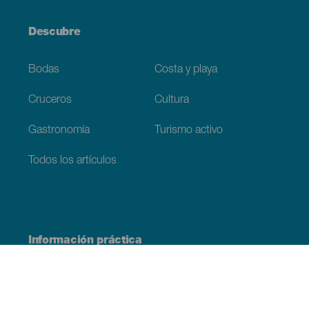
Descubre
Bodas
Costa y playa
Cruceros
Cultura
Gastronomía
Turismo activo
Todos los artículos
Información práctica
Agenda
Clima
Cómo llegar
Dónde comer