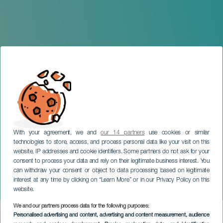
With your agreement, we and
our 14 partners
use cookies or similar
technologies to store, access, and process personal data like your visit on this
website, IP addresses and cookie identifiers. Some partners do not ask for your
consent to process your data and rely on their legitimate business interest. You
TENERIFE
can withdraw your consent or object to data processing based on legitimate
EmerPop Canarias: Tu otra
interest at any time by clicking on “Learn More” or in our Privacy Policy on this
Bonita & Sínora
website.
We and our partners process data for the following purposes:
Imagen
Personalised advertising and content, advertising and content measurement, audience
Listado