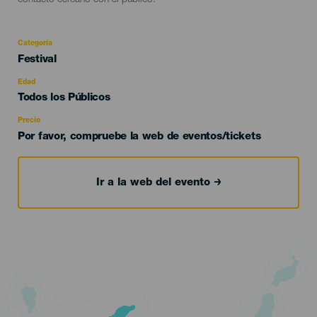
contacto cercano con el público.
Categoría
Categoría
Festival
del
evento
Edad
Edad
Todos los Públicos
Recomendada
Precio
Por favor, compruebe la web de eventos/tickets
Ir a la web del evento