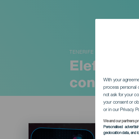
TENERIFE
Elefantes
concierto
With your agreem
process personal d
not ask for your c
your consent or ob
or in our Privacy P
We and our partners pr
Imagen
Personalised advertis
Listado
geolocation data, and i