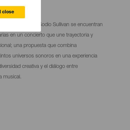
 close
l, Elefantes y Sex Sodio Sullivan se encuentran
as en un concierto que une trayectoria y
cional; una propuesta que combina
istintos universos sonoros en una experiencia
iversidad creativa y el diálogo entre
a musical.