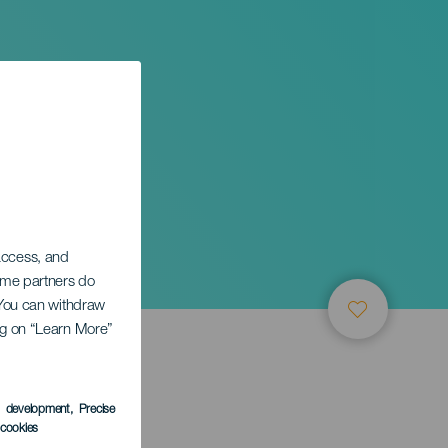
n en
 access, and
Some partners do
. You can withdraw
ing on “Learn More”
s development
, Precise
l cookies