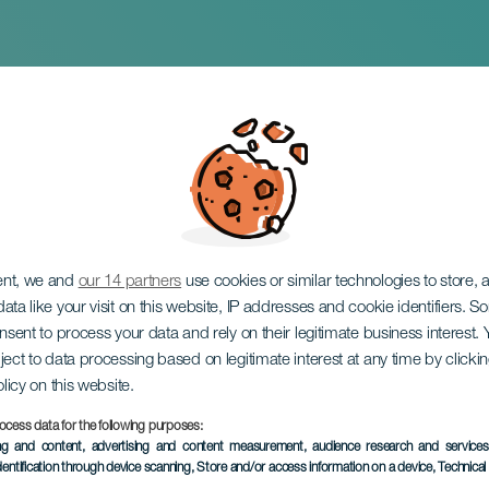
 & Sex Sodio Sulliva
ent, we and
our 14 partners
use cookies or similar technologies to store,
ata like your visit on this website, IP addresses and cookie identifiers. 
onsent to process your data and rely on their legitimate business interest
ject to data processing based on legitimate interest at any time by click
olicy on this website.
ocess data for the following purposes:
EVENTO PASADO
ing and content, advertising and content measurement, audience research and service
dentification through device scanning
, Store and/or access information on a device
, Technica