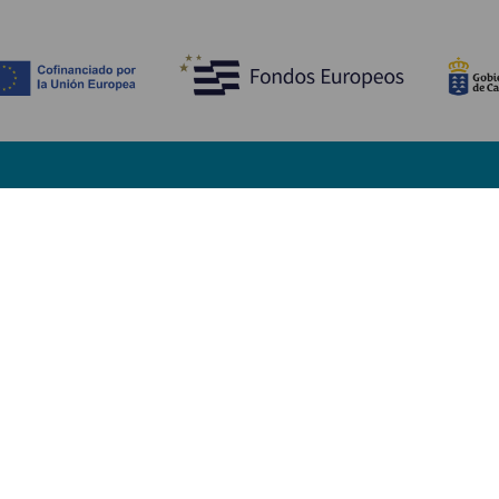
Descubre
I
Bodas
Costa y playa
A
Cruceros
Cultura
Có
Gastronomía
Turismo activo
Dó
Todos los artículos