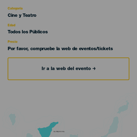
Categoría
Categoría
Cine y Teatro
del
evento
Edad
Edad
Todos los Públicos
Recomendada
Precio
Por favor, compruebe la web de eventos/tickets
Ir a la web del evento
TENERIFE