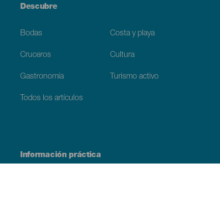
Descubre
Bodas
Costa y playa
Cruceros
Cultura
Gastronomía
Turismo activo
Todos los artículos
Información práctica
Agenda
Clima
Cómo llegar
Dónde comer