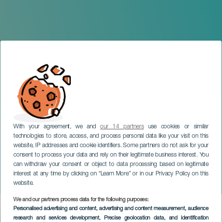
With your agreement, we and
our 14 partners
use cookies or similar
technologies to store, access, and process personal data like your visit on this
website, IP addresses and cookie identifiers. Some partners do not ask for your
consent to process your data and rely on their legitimate business interest. You
TENERIFE
can withdraw your consent or object to data processing based on legitimate
El Misterio de Oriente -
interest at any time by clicking on “Learn More” or in our Privacy Policy on this
Baruti Theater
website.
We and our partners process data for the following purposes:
Imagen
Personalised advertising and content, advertising and content measurement, audience
Listado
research and services development
, Precise geolocation data, and identification