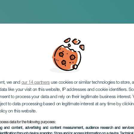
ador
ent, we and
our 14 partners
use cookies or similar technologies to store,
ata like your visit on this website, IP addresses and cookie identifiers. 
onsent to process your data and rely on their legitimate business interest
ject to data processing based on legitimate interest at any time by click
olicy on this website.
ocess data for the following purposes:
EVENTO PASADO
ing and content, advertising and content measurement, audience research and service
dentification through device scanning
, Store and/or access information on a device
, Technica