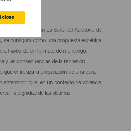
ife
 close
dor", presentado en La Salita del Auditorio de
os, se configura como una propuesta escénica
e, a través de un formato de monólogo,
ca y las consecuencias de la represión,
imo que entrelaza la preparación de una obra
 un enterrador que, en un contexto de violencia,
ervar la dignidad de las víctimas