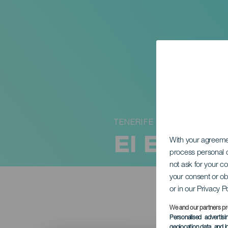
TENERIFE
El Enterr
With your agreem
process personal d
not ask for your c
your consent or ob
or in our Privacy P
We and our partners pr
Personalised advertis
geolocation data, and i