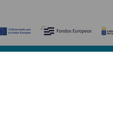
Descubre
I
Bodas
Costa y playa
A
Cruceros
Cultura
Có
Gastronomía
Turismo activo
Dó