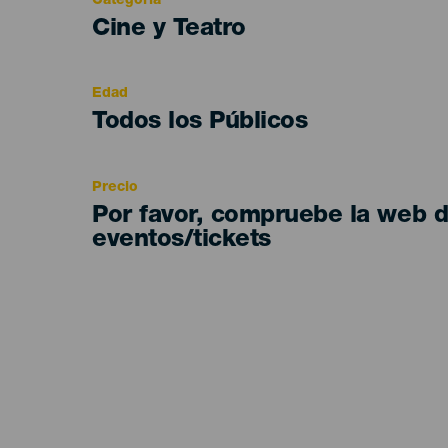
Categoría
Categoría
Cine y Teatro
del
evento
Edad
Edad
Todos los Públicos
Recomendada
Precio
Por favor, compruebe la web 
eventos/tickets