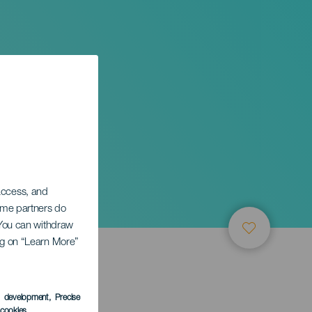
 access, and
Some partners do
. You can withdraw
ing on “Learn More”
s development
, Precise
l cookies