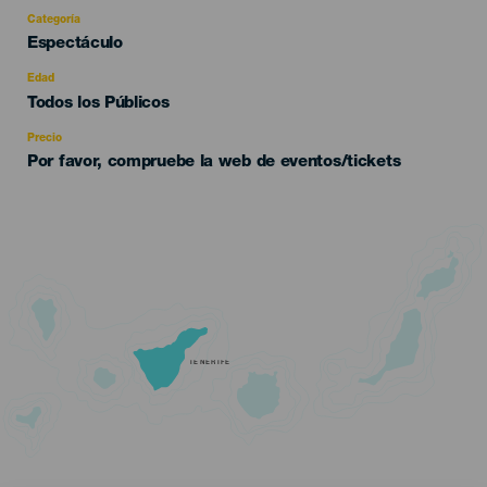
Categoría
Categoría
Espectáculo
del
evento
Edad
Edad
Todos los Públicos
Recomendada
Precio
Por favor, compruebe la web de eventos/tickets
TENERIFE