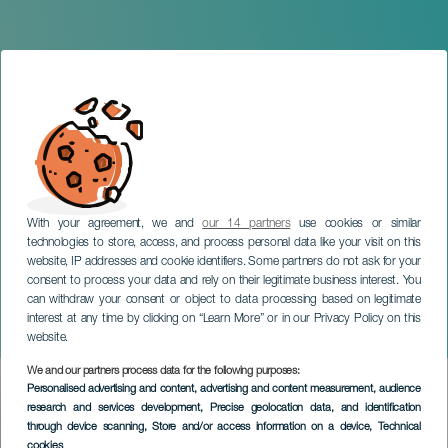
With your agreement, we and
our 14 partners
use cookies or similar
technologies to store, access, and process personal data like your visit on this
website, IP addresses and cookie identifiers. Some partners do not ask for your
consent to process your data and rely on their legitimate business interest. You
TENERIFE
can withdraw your consent or object to data processing based on legitimate
El Circo de la Navidad en
interest at any time by clicking on “Learn More” or in our Privacy Policy on this
Los Cristianos
website.
We and our partners process data for the following purposes:
Imagen
Personalised advertising and content, advertising and content measurement, audience
Listado
research and services development
, Precise geolocation data, and identification
through device scanning
, Store and/or access information on a device
, Technical
cookies