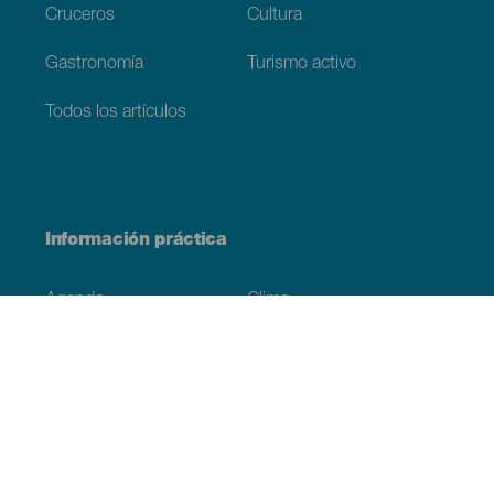
Cruceros
Cultura
Gastronomía
Turismo activo
Todos los artículos
Información práctica
Agenda
Clima
Cómo llegar
Dónde comer
Dónde dormir
El archipiélago
Compromiso con la sostenibilidad
Servicios