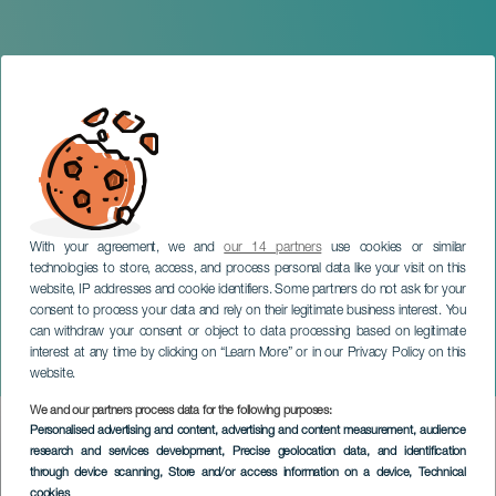
With your agreement, we and
our 14 partners
use cookies or similar
technologies to store, access, and process personal data like your visit on this
website, IP addresses and cookie identifiers. Some partners do not ask for your
consent to process your data and rely on their legitimate business interest. You
TENERIFE
can withdraw your consent or object to data processing based on legitimate
Diálogos entre España y
interest at any time by clicking on “Learn More” or in our Privacy Policy on this
América
website.
We and our partners process data for the following purposes:
Imagen
Personalised advertising and content, advertising and content measurement, audience
Listado
research and services development
, Precise geolocation data, and identification
through device scanning
, Store and/or access information on a device
, Technical
cookies