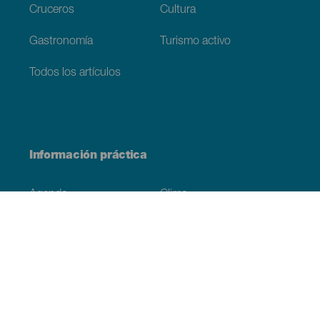
Cruceros
Cultura
Gastronomía
Turismo activo
Todos los artículos
Información práctica
Agenda
Clima
Cómo llegar
Dónde comer
Dónde dormir
El archipiélago
Compromiso con la sostenibilidad
Servicios