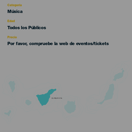
Categoría
Categoría
Música
del
evento
Edad
Edad
Todos los Públicos
Recomendada
Precio
Por favor, compruebe la web de eventos/tickets
TENERIFE