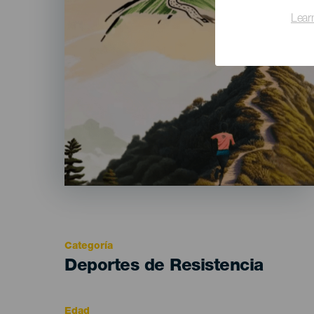
Lear
Categoría
Categoría
Deportes de Resistencia
del
evento
Edad