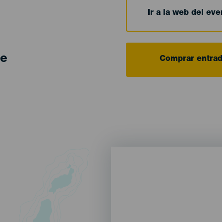
Ir a la web del eve
de
Comprar entra