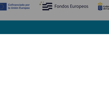
Descubre
I
Bodas
Costa y playa
A
Cruceros
Cultura
Có
Gastronomía
Turismo activo
Dó
Todos los artículos