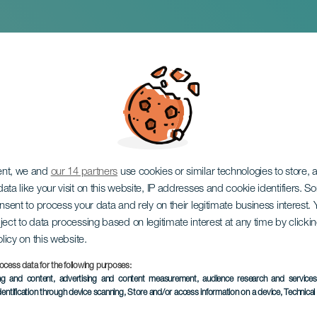
oquín Vertical Race
ent, we and
our 14 partners
use cookies or similar technologies to store,
ata like your visit on this website, IP addresses and cookie identifiers. 
onsent to process your data and rely on their legitimate business interest
ject to data processing based on legitimate interest at any time by click
olicy on this website.
ocess data for the following purposes:
ing and content, advertising and content measurement, audience research and service
10 Octubre 2026
dentification through device scanning
, Store and/or access information on a device
, Technica
Localidad
Icod de los Vinos