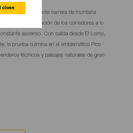
 close
l Race es una exigente carrera de montaña
stencia y determinación de los corredores a lo
 constante ascenso. Con salida desde El Lomo,
te, la prueba culmina en el emblemático Pico
enderos técnicos y paisajes naturales de gran