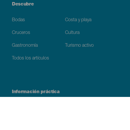
Descubre
Bodas
Costa y playa
Cruceros
Cultura
Gastronomía
Turismo activo
Todos los artículos
Información práctica
Agenda
Clima
Cómo llegar
Dónde comer