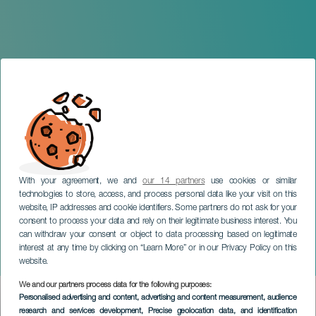
With your agreement, we and
our 14 partners
use cookies or similar
technologies to store, access, and process personal data like your visit on this
website, IP addresses and cookie identifiers. Some partners do not ask for your
consent to process your data and rely on their legitimate business interest. You
can withdraw your consent or object to data processing based on legitimate
TENERIFE
interest at any time by clicking on “Learn More” or in our Privacy Policy on this
Delaporte en concierto
website.
We and our partners process data for the following purposes:
Imagen
Personalised advertising and content, advertising and content measurement, audience
Listado
research and services development
, Precise geolocation data, and identification