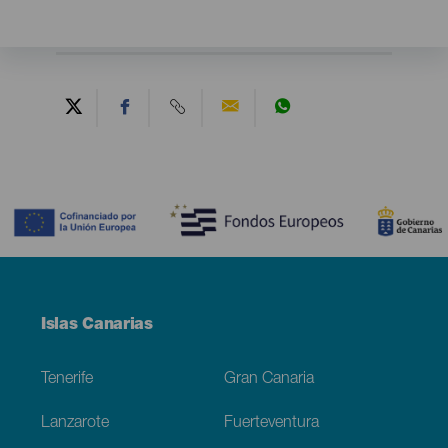
Contenido
Menú
Islas Canarias
Footer
Tenerife
Gran Canaria
Lanzarote
Fuerteventura