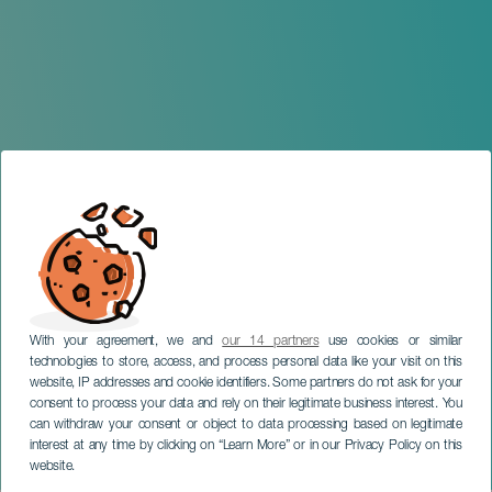
With your agreement, we and
our 14 partners
use cookies or similar
technologies to store, access, and process personal data like your visit on this
website, IP addresses and cookie identifiers. Some partners do not ask for your
consent to process your data and rely on their legitimate business interest. You
TENERIFE
can withdraw your consent or object to data processing based on legitimate
‘Cowboy Bebop Live!’, de
interest at any time by clicking on “Learn More” or in our Privacy Policy on this
Yoko Kanno
website.