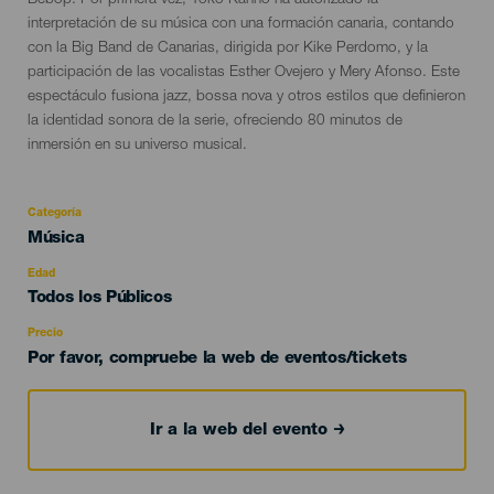
Bebop. Por primera vez, Yoko Kanno ha autorizado la
interpretación de su música con una formación canaria, contando
con la Big Band de Canarias, dirigida por Kike Perdomo, y la
participación de las vocalistas Esther Ovejero y Mery Afonso. Este
espectáculo fusiona jazz, bossa nova y otros estilos que definieron
la identidad sonora de la serie, ofreciendo 80 minutos de
inmersión en su universo musical.
Categoría
Categoría
Música
del
evento
Edad
Edad
Todos los Públicos
Recomendada
Precio
Por favor, compruebe la web de eventos/tickets
Ir a la web del evento